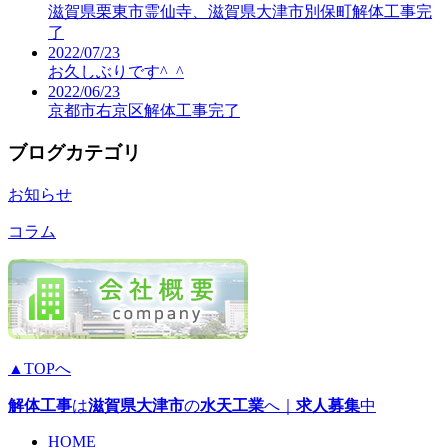
滋賀県栗東市霊仙寺、滋賀県大津市別保町解体工事完
了
2022/07/23
お久しぶりです^_^
2022/06/23
京都市右京区解体工事完了
ブログカテゴリ
お知らせ
コラム
▲TOPへ
解体工事
は
滋賀県大津市
の
水天工業
へ｜
求人募集
中
HOME